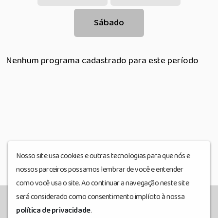
Sábado
Nenhum programa cadastrado para este período
Nosso site usa cookies e outras tecnologias para que nós e
nossos parceiros possamos lembrar de você e entender
como você usa o site. Ao continuar a navegação neste site
será considerado como consentimento implícito à nossa
política de privacidade
.
Coração FM
© Todos os direitos reservados.